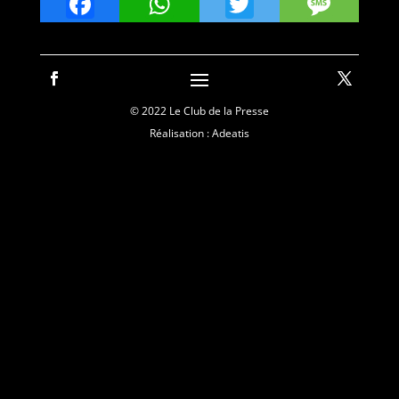
Facebook
WhatsApp
Twitter
Mes
© 2022 Le Club de la Presse
Réalisation : Adeatis