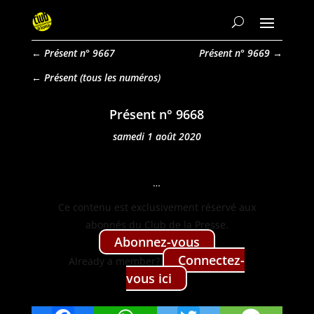
←
Présent n° 9667
Présent n° 9669
→
Présent
Présent n° 9668
samedi 1 août 2020
…
Ce con­tenu est exclu­sive­ment réservé aux
abon­nés du Club de la Presse.
Abon­nez-vous
Con­nectez-
Already a mem­ber?
vous ici