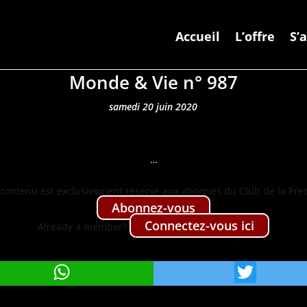
Accueil
L’offre
S’
Monde & Vie n° 987
samedi 20 juin 2020
…
con­tenu est exclu­sive­ment réservé aux abon­nés du Club de la Pre
Abon­nez-vous
Con­nectez-vous ici
Already a mem­ber?
WhatsApp
Twit