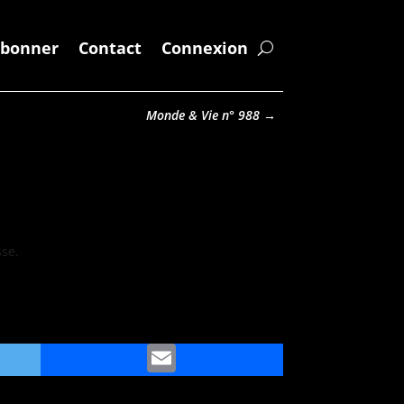
abonner
Contact
Connexion
Monde & Vie n° 988
→
sse.
ter
Email