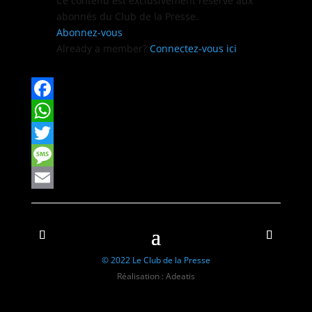
Ce con­tenu est exclu­sive­ment réservé aux
abon­nés du Club de la Presse.
Abon­nez-vous
Already a mem­ber?
Con­nectez-vous ici
Facebook
WhatsApp
Twitter
Message
Email
© 2022 Le Club de la Presse
Réalisation : Adeatis