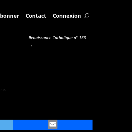
abonner
Contact
Connexion
Renaissance Catholique n° 163
→
sse.
ter
Email