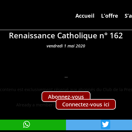
Accueil
L’offre
S’
Renaissance Catholique n° 162
vendredi 1 mai 2020
…
con­tenu est exclu­sive­ment réservé aux abon­nés du Club de la Pre
Abon­nez-vous
Con­nectez-vous ici
Already a mem­ber?
WhatsApp
Twit