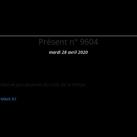
Accueil
L’offre
S’
Présent n° 9604
mardi 28 avril 2020
 réservé aux abon­nés du Club de la Presse.
-vous ici