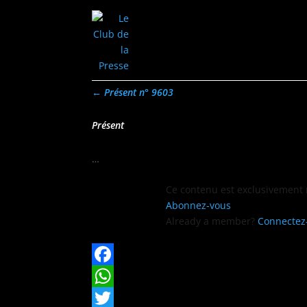
←
Présent n° 9603
Présent
…
Ce con­tenu est exclu­sive­ment
Abon­nez-vous
Already a mem­ber?
Con­nectez
Facebook
WhatsApp