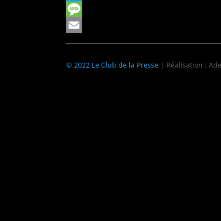
Twitter
Message
Email
© 2022 Le Club de la Presse
| Réalisation : Ade