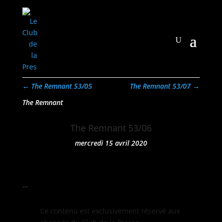
←
The Remnant 53/05
The Remnant 53/07
→
The Remnant
The Remnant 53/06
mercredi 15 avril 2020
…
Ce con­tenu est exclu­sive­ment réservé aux