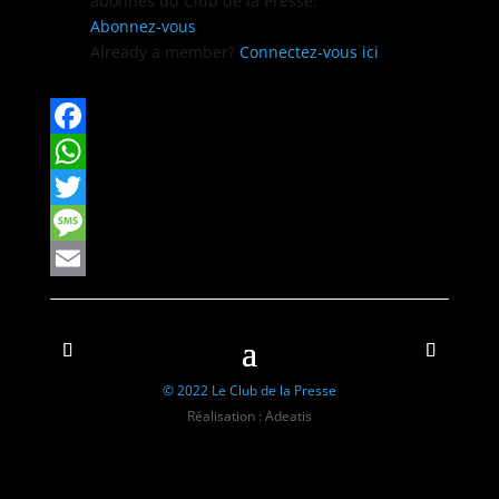
abon­nés du Club de la Presse.
Abon­nez-vous
Already a mem­ber?
Con­nectez-vous ici
Facebook
WhatsApp
Twitter
Message
Email
© 2022 Le Club de la Presse
Réalisation : Adeatis