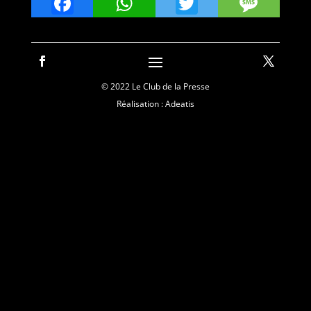
Facebook
WhatsApp
Twitter
Mes
© 2022 Le Club de la Presse
Réalisation : Adeatis