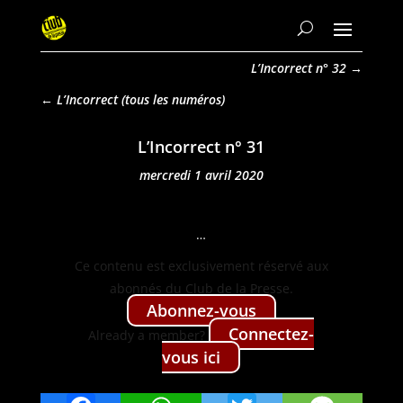
L’Incorrect n° 32
→
L’Incorrect
L’Incorrect n° 31
mercredi 1 avril 2020
…
Ce con­tenu est exclu­sive­ment réservé aux
abon­nés du Club de la Presse.
Abon­nez-vous
Con­nectez-
Already a mem­ber?
vous ici