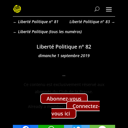
←
Liberté Politique n° 81
Liberté Politique n° 83
→
Liberté Politique
Liberté Politique n° 82
dimanche 1 septembre 2019
…
Ce con­tenu est exclu­sive­ment réservé aux
abon­nés du Club de la Presse.
Abon­nez-vous
Con­nectez-
Already a mem­ber?
vous ici