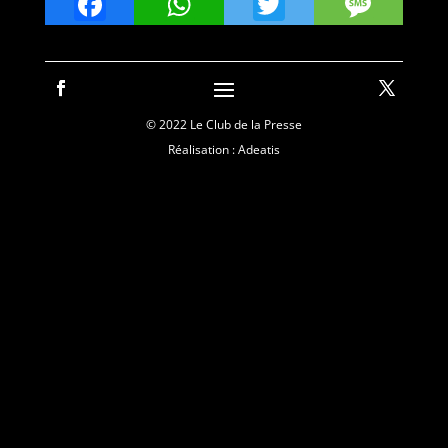
Facebook
WhatsApp
Twitter
Mes
© 2022 Le Club de la Presse
Réalisation : Adeatis