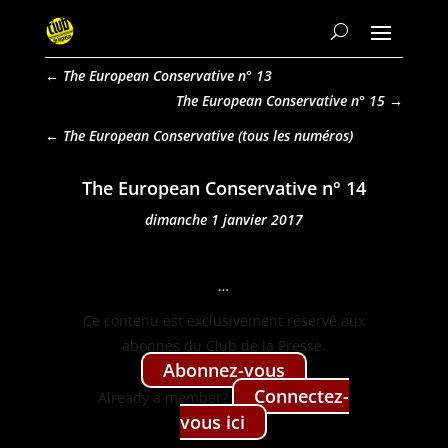
←
The European Conservative n° 13
The European Conservative n° 15
→
The European Conservative
The European Conservative n° 14
dimanche 1 janvier 2017
…
Ce con­tenu est exclu­sive­ment réservé aux
abon­nés du Club de la Presse.
Abon­nez-vous
Con­nectez-
Already a mem­ber?
vous ici