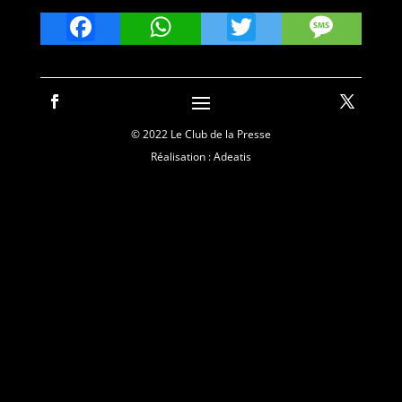
Facebook
WhatsApp
Twitter
Mes
© 2022 Le Club de la Presse
Réalisation : Adeatis