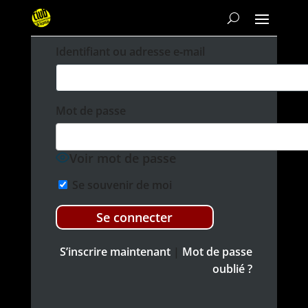
Iden­ti­fi­ant ou adresse e‑mail
Mot de passe
Voir mot de passe
Se sou­venir de moi
S’inscrire main­tenant
|
Mot de passe
oublié ?