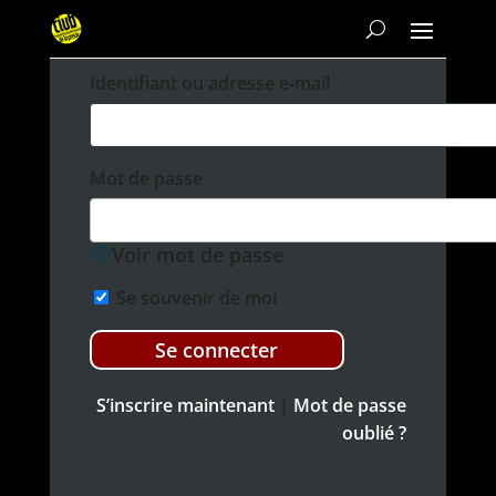
Iden­ti­fi­ant ou adresse e‑mail
Mot de passe
Voir mot de passe
Se sou­venir de moi
S’inscrire main­tenant
|
Mot de passe
oublié ?