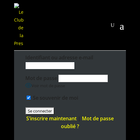
Iden­ti­fi­ant ou adresse e‑mail
Mot de passe
Voir mot de passe
Se sou­venir de moi
S’inscrire main­tenant
|
Mot de passe
oublié ?