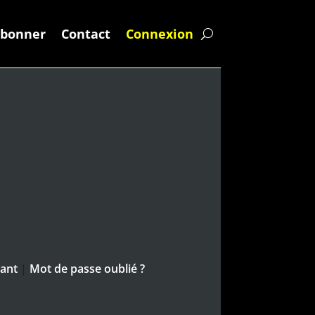
abonner
Contact
Connexion
nant
|
Mot de passe oublié ?