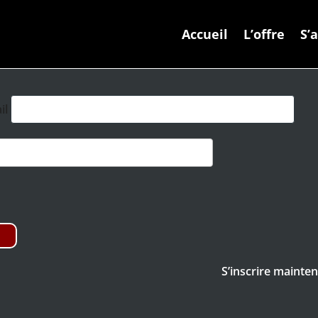
Accueil
L’offre
S’
il
S’inscrire main­te