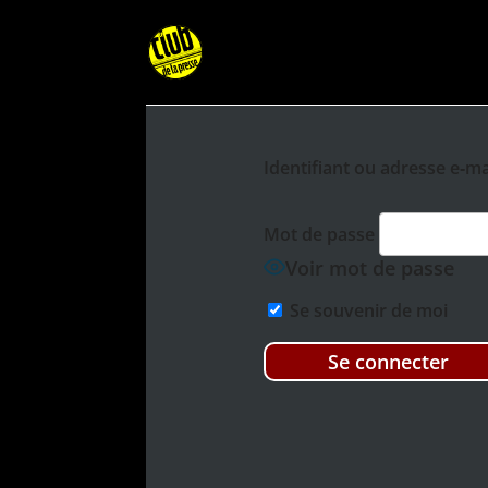
Iden­ti­fi­ant ou adresse e‑ma
Mot de passe
Voir mot de passe
Se sou­venir de moi